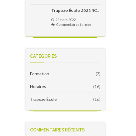
Trapèze
pour
École
les
Trapèze École 2022 RC4 – Notes de version
2022
écoles
–
primaires
22 mars 2022
Notes
du
sur
Commentaires fermés
de
Québec!
Trapèze
version
École
2022
RC4
–
Notes
CATÉGORIES
de
version
Formation
(2)
Horaires
(16)
Trapèze École
(16)
COMMENTAIRES RÉCENTS