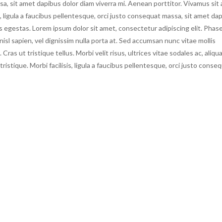
sa, sit amet dapibus dolor diam viverra mi. Aenean porttitor. Vivamus sit
s, ligula a faucibus pellentesque, orci justo consequat massa, sit amet da
us egestas. Lorem ipsum dolor sit amet, consectetur adipiscing elit. Phase
isl sapien, vel dignissim nulla porta at. Sed accumsan nunc vitae mollis
ras ut tristique tellus. Morbi velit risus, ultrices vitae sodales ac, aliqu
istique. Morbi facilisis, ligula a faucibus pellentesque, orci justo conse