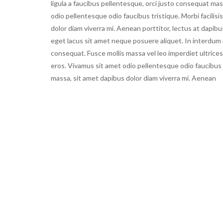
ligula a faucibus pellentesque, orci justo consequat mas
odio pellentesque odio faucibus tristique. Morbi facilisi
dolor diam viverra mi. Aenean porttitor, lectus at dapib
eget lacus sit amet neque posuere aliquet. In interdum n
consequat. Fusce mollis massa vel leo imperdiet ultrices. C
eros. Vivamus sit amet odio pellentesque odio faucibus tr
massa, sit amet dapibus dolor diam viverra mi. Aenean