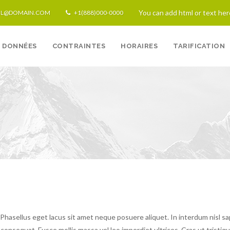
You can add html or text her
IL@DOMAIN.COM
+1(888)000-0000
DONNÉES
CONTRAINTES
HORAIRES
TARIFICATION
Tech
 Phasellus eget lacus sit amet neque posuere aliquet. In interdum nisl sa
consequat. Fusce mollis massa vel leo imperdiet ultrices. Cras ut tristiqu