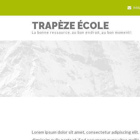
MA
TRAPÈZE ÉCOLE
La bonne ressource, au bon endroit, au bon moment!
Lorem ipsum dolor sit amet, consectetur adipiscing elit.
dignissim nulla porta at. Sed accumsan nunc vitae mollis 