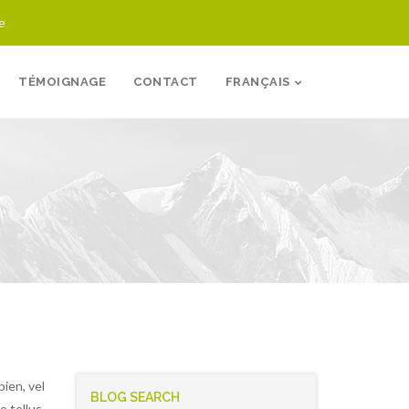
e
TÉMOIGNAGE
CONTACT
FRANÇAIS
nologie MX4 inc. Sites
Trapèze École
pien, vel
BLOG SEARCH
e tellus.