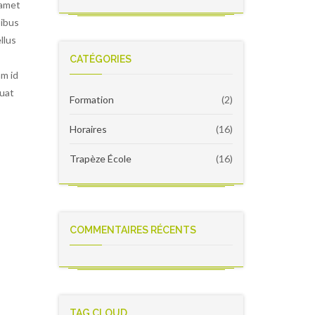
version
 amet
École
2022
pibus
RC4
llus
–
Notes
CATÉGORIES
de
am id
version
quat
Formation
(2)
Horaires
(16)
Trapèze École
(16)
COMMENTAIRES RÉCENTS
TAG CLOUD