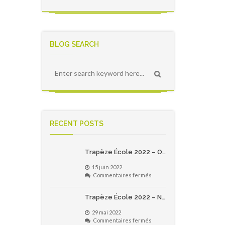
BLOG SEARCH
RECENT POSTS
Trapèze École 2022 – Offre spécial pour les écoles primaires du Québec!
15 juin 2022
sur
Commentaires fermés
Trapèze
École
Trapèze École 2022 – Notes de version
2022
–
29 mai 2022
Offre
sur
Commentaires fermés
spécial