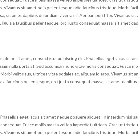
ros. Vivamus sit amet odio pellentesque odio faucibus tristique. Morbi facili
sa, sit amet dapibus dolor diam viverra mi. Aenean porttitor. Vivamus sit
s, ligula a faucibus pellentesque, orci justo consequat massa, sit amet da
 dolor sit amet, consectetur adipiscing elit. Phasellus eget lacus sit a
issim nulla porta at. Sed accumsan nunc vitae mollis consequat. Fusce mol
 Morbi velit risus, ultrices vitae sodales ac, aliquam id eros. Vivamus sit 
gula a faucibus pellentesque, orci justo consequat massa, sit amet dapibus
 Phasellus eget lacus sit amet neque posuere aliquet. In interdum nisl sa
consequat. Fusce mollis massa vel leo imperdiet ultrices. Cras ut tristiqu
ros. Vivamus sit amet odio pellentesque odio faucibus tristique. Morbi facili