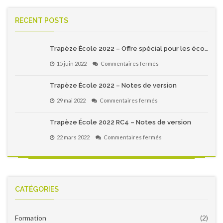
RECENT POSTS
Trapèze École 2022 – Offre spécial pour les écoles primaires du Québec!
sur
15 juin 2022
Commentaires fermés
Trapèze
École
Trapèze École 2022 – Notes de version
2022
–
sur
29 mai 2022
Commentaires fermés
Offre
Trapèze
spécial
École
pour
Trapèze École 2022 RC4 – Notes de version
2022
les
–
écoles
sur
22 mars 2022
Commentaires fermés
Notes
primaires
Trapèze
de
du
École
version
Québec!
2022
RC4
–
Notes
CATÉGORIES
de
version
Formation
(2)