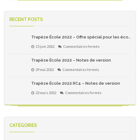
RECENT POSTS
Trapèze École 2022 – Offre spécial pour les écoles primaires du Québec!
sur
15 juin 2022
Commentaires fermés
Trapèze
École
Trapèze École 2022 – Notes de version
2022
–
sur
29 mai 2022
Commentaires fermés
Offre
Trapèze
spécial
École
pour
Trapèze École 2022 RC4 – Notes de version
2022
les
–
écoles
sur
22 mars 2022
Commentaires fermés
Notes
primaires
Trapèze
de
du
École
version
Québec!
2022
RC4
–
Notes
CATÉGORIES
de
version