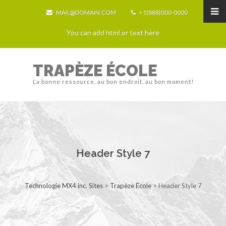
MAIL@DOMAIN.COM
+1(888)000-0000
You can add html or text here
TRAPÈZE ÉCOLE
La bonne ressource, au bon endroit, au bon moment!
Header Style 7
Technologie MX4 inc. Sites
>
Trapèze École
>
Header Style 7