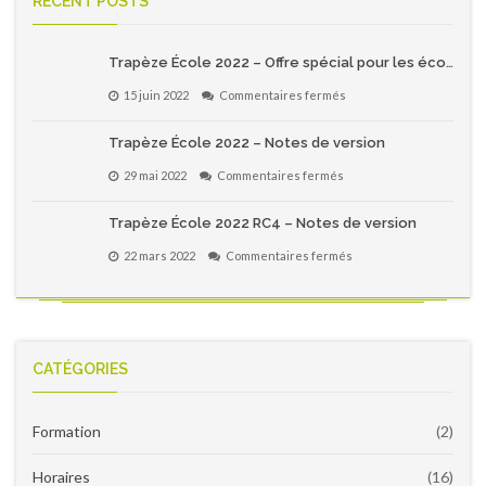
RECENT POSTS
Trapèze École 2022 – Offre spécial pour les écoles primaires du Québec!
sur
15 juin 2022
Commentaires fermés
Trapèze
École
Trapèze École 2022 – Notes de version
2022
–
sur
29 mai 2022
Commentaires fermés
Offre
Trapèze
spécial
École
pour
Trapèze École 2022 RC4 – Notes de version
2022
les
–
écoles
sur
22 mars 2022
Commentaires fermés
Notes
primaires
Trapèze
de
du
École
version
Québec!
2022
RC4
–
Notes
CATÉGORIES
de
version
Formation
(2)
Horaires
(16)