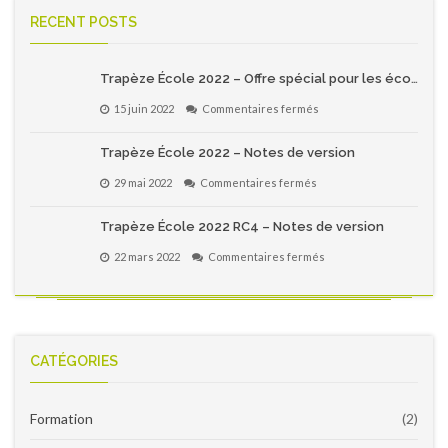
RECENT POSTS
Trapèze École 2022 – Offre spécial pour les écoles primaires du Québec!
sur
15 juin 2022
Commentaires fermés
Trapèze
École
Trapèze École 2022 – Notes de version
2022
–
sur
29 mai 2022
Commentaires fermés
Offre
Trapèze
spécial
École
pour
Trapèze École 2022 RC4 – Notes de version
2022
les
–
écoles
sur
22 mars 2022
Commentaires fermés
Notes
primaires
Trapèze
de
du
École
version
Québec!
2022
RC4
–
Notes
CATÉGORIES
de
version
Formation
(2)