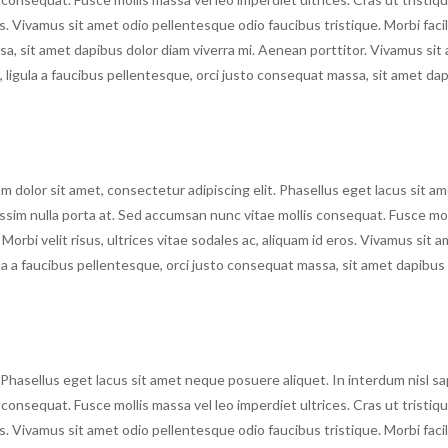
ros. Vivamus sit amet odio pellentesque odio faucibus tristique. Morbi facili
sa, sit amet dapibus dolor diam viverra mi. Aenean porttitor. Vivamus sit
s, ligula a faucibus pellentesque, orci justo consequat massa, sit amet da
 dolor sit amet, consectetur adipiscing elit. Phasellus eget lacus sit a
issim nulla porta at. Sed accumsan nunc vitae mollis consequat. Fusce mol
 Morbi velit risus, ultrices vitae sodales ac, aliquam id eros. Vivamus sit 
gula a faucibus pellentesque, orci justo consequat massa, sit amet dapibus
 Phasellus eget lacus sit amet neque posuere aliquet. In interdum nisl sa
consequat. Fusce mollis massa vel leo imperdiet ultrices. Cras ut tristiqu
ros. Vivamus sit amet odio pellentesque odio faucibus tristique. Morbi facili