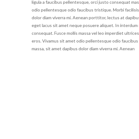
ligula a faucibus pellentesque, orci justo consequat mas
odio pellentesque odio faucibus tristique. Morbi facilisi
dolor diam viverra mi. Aenean porttitor, lectus at dapib
eget lacus sit amet neque posuere aliquet. In interdum n
consequat. Fusce mollis massa vel leo imperdiet ultrices. C
eros. Vivamus sit amet odio pellentesque odio faucibus tr
massa, sit amet dapibus dolor diam viverra mi. Aenean