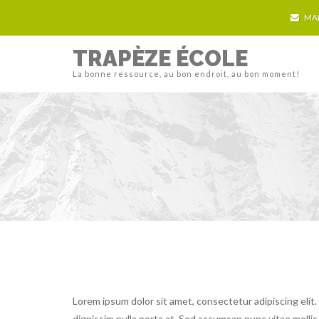
MA
TRAPÈZE ÉCOLE
La bonne ressource, au bon endroit, au bon moment!
Lorem ipsum dolor sit amet, consectetur adipiscing elit.
dignissim nulla porta at. Sed accumsan nunc vitae mollis 