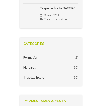
Trapèze
pour
École
les
Trapèze École 2022 RC4 – Notes de version
2022
écoles
–
primaires
22 mars 2022
Notes
du
sur
Commentaires fermés
de
Québec!
Trapèze
version
École
2022
RC4
–
Notes
CATÉGORIES
de
version
Formation
(2)
Horaires
(16)
Trapèze École
(16)
COMMENTAIRES RÉCENTS