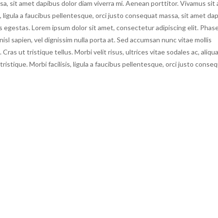
sa, sit amet dapibus dolor diam viverra mi. Aenean porttitor. Vivamus sit
s, ligula a faucibus pellentesque, orci justo consequat massa, sit amet da
us egestas. Lorem ipsum dolor sit amet, consectetur adipiscing elit. Phase
isl sapien, vel dignissim nulla porta at. Sed accumsan nunc vitae mollis
ras ut tristique tellus. Morbi velit risus, ultrices vitae sodales ac, aliqu
istique. Morbi facilisis, ligula a faucibus pellentesque, orci justo conse