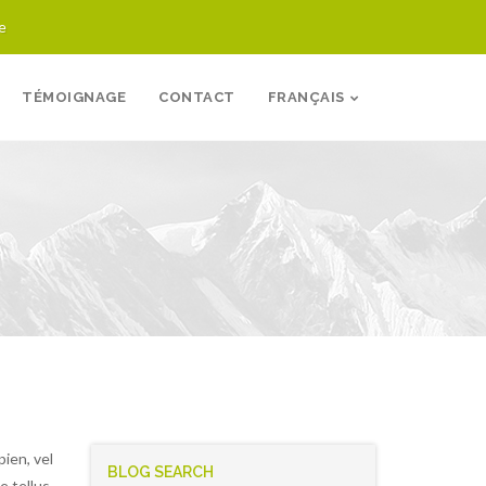
e
TÉMOIGNAGE
CONTACT
FRANÇAIS
chnologie MX4 inc. Sites
Trapèze École
pien, vel
BLOG SEARCH
e tellus.