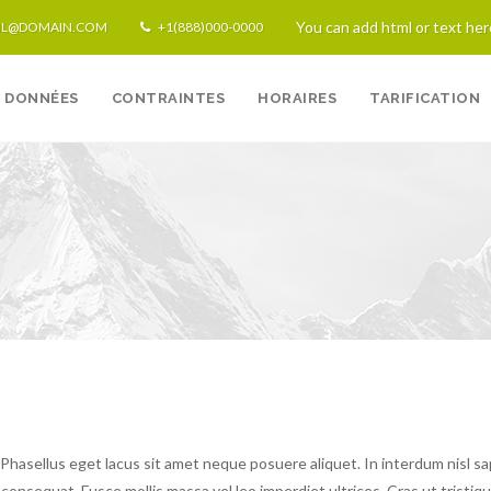
You can add html or text her
IL@DOMAIN.COM
+1(888)000-0000
DONNÉES
CONTRAINTES
HORAIRES
TARIFICATION
Te
 Phasellus eget lacus sit amet neque posuere aliquet. In interdum nisl sa
consequat. Fusce mollis massa vel leo imperdiet ultrices. Cras ut tristiqu