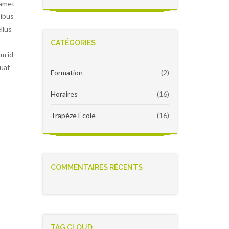
version
 amet
École
2022
pibus
RC4
llus
–
Notes
CATÉGORIES
de
am id
version
quat
Formation
(2)
Horaires
(16)
Trapèze École
(16)
COMMENTAIRES RÉCENTS
TAG CLOUD