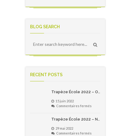
BLOG SEARCH
RECENT POSTS
Trapèze École 2022 – Offre spécial pour les écoles primaires du Québec!
15 juin 2022
sur
Commentaires fermés
Trapèze
École
Trapèze École 2022 – Notes de version
2022
–
29 mai 2022
Offre
sur
Commentaires fermés
spécial