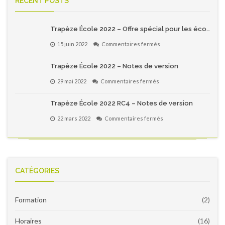
RECENT POSTS
Trapèze École 2022 – Offre spécial pour les écoles primaires du Québec!
sur
15 juin 2022
Commentaires fermés
Trapèze
École
Trapèze École 2022 – Notes de version
2022
–
sur
29 mai 2022
Commentaires fermés
Offre
Trapèze
spécial
École
pour
Trapèze École 2022 RC4 – Notes de version
2022
les
–
écoles
sur
22 mars 2022
Commentaires fermés
Notes
primaires
Trapèze
de
du
École
version
Québec!
2022
RC4
–
Notes
CATÉGORIES
de
version
Formation
(2)
Horaires
(16)