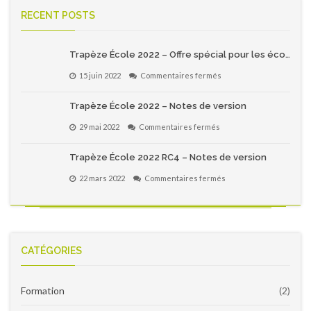
RECENT POSTS
Trapèze École 2022 – Offre spécial pour les écoles primaires du Québec!
sur
15 juin 2022
Commentaires fermés
Trapèze
École
Trapèze École 2022 – Notes de version
2022
–
sur
29 mai 2022
Commentaires fermés
Offre
Trapèze
spécial
École
pour
Trapèze École 2022 RC4 – Notes de version
2022
les
–
écoles
sur
22 mars 2022
Commentaires fermés
Notes
primaires
Trapèze
de
du
École
version
Québec!
2022
RC4
–
Notes
CATÉGORIES
de
version
Formation
(2)