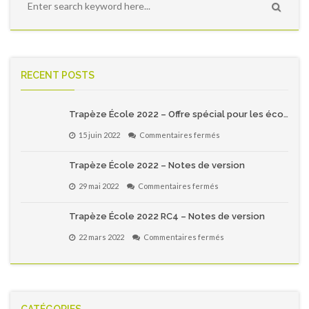
RECENT POSTS
Trapèze École 2022 – Offre spécial pour les écoles primaires du Québec!
sur
15 juin 2022
Commentaires fermés
Trapèze
École
Trapèze École 2022 – Notes de version
2022
–
sur
29 mai 2022
Commentaires fermés
Offre
Trapèze
spécial
École
pour
Trapèze École 2022 RC4 – Notes de version
2022
les
–
écoles
sur
22 mars 2022
Commentaires fermés
Notes
primaires
Trapèze
de
du
École
version
Québec!
2022
RC4
–
Notes