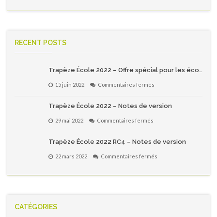
RECENT POSTS
Trapèze École 2022 – Offre spécial pour les écoles primaires du Québec!
sur
15 juin 2022
Commentaires fermés
Trapèze
École
Trapèze École 2022 – Notes de version
2022
–
sur
29 mai 2022
Commentaires fermés
Offre
Trapèze
spécial
École
pour
Trapèze École 2022 RC4 – Notes de version
2022
les
–
écoles
sur
22 mars 2022
Commentaires fermés
Notes
primaires
Trapèze
de
du
École
version
Québec!
2022
RC4
–
Notes
CATÉGORIES
de