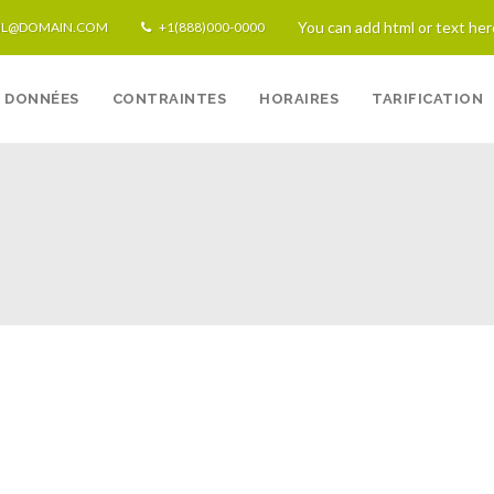
You can add html or text her
IL@DOMAIN.COM
+1(888)000-0000
DONNÉES
CONTRAINTES
HORAIRES
TARIFICATION