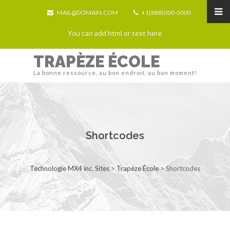
MAIL@DOMAIN.COM
+1(888)000-0000
You can add html or text here
TRAPÈZE ÉCOLE
La bonne ressource, au bon endroit, au bon moment!
Shortcodes
Technologie MX4 inc. Sites
>
Trapèze École
>
Shortcodes