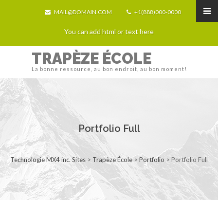
MAIL@DOMAIN.COM
+1(888)000-0000
You can add html or text here
TRAPÈZE ÉCOLE
La bonne ressource, au bon endroit, au bon moment!
Portfolio Full
Technologie MX4 inc. Sites
>
Trapèze École
>
Portfolio
>
Portfolio Full