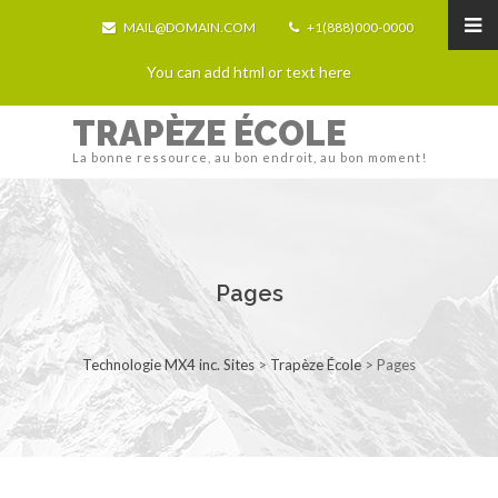
MAIL@DOMAIN.COM
+1(888)000-0000
You can add html or text here
TRAPÈZE ÉCOLE
La bonne ressource, au bon endroit, au bon moment!
Pages
Technologie MX4 inc. Sites
>
Trapèze École
>
Pages