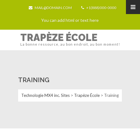
MAIL@DOMAIN.COM
+1(888)000-0000
You can add html or text here
TRAPÈZE ÉCOLE
La bonne ressource, au bon endroit, au bon moment!
TRAINING
Technologie MX4 inc. Sites
>
Trapèze École
>
Training